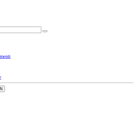
menti
e
N