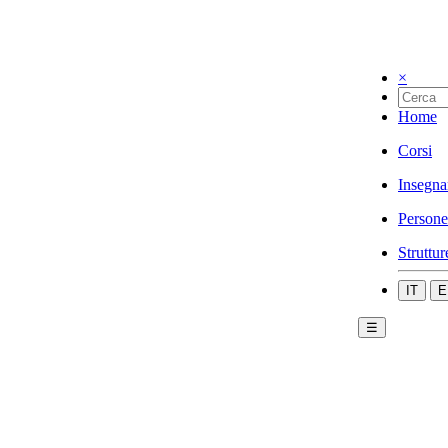
×
Home
Corsi
Insegna
Persone
Struttur
IT
E
☰