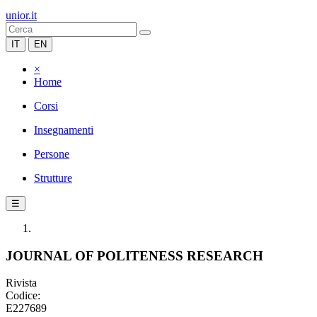
unior.it
IT
EN
×
Home
Corsi
Insegnamenti
Persone
Strutture
☰
JOURNAL OF POLITENESS RESEARCH
Rivista
Codice:
E227689