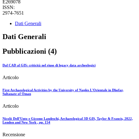
E269078
ISSN:
2974-7651
Dati Generali
Dati Generali
Pubblicazioni (4)
Dal CAD al GIS: criticità nel riuso di legacy data archeologici
Articolo
First Archaeological Activities by the University of Naples L'Orientale in Dhofar,
Sultanate of Oman
Articolo
Nicolò Dell’Unto e Gicomo Landeschi, Archaeological 3D GIS, Taylor & Francis, 2022,
London and New York , pp. 154
Recensione