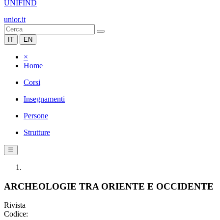
UNIFIND
unior.it
IT
EN
×
Home
Corsi
Insegnamenti
Persone
Strutture
☰
ARCHEOLOGIE TRA ORIENTE E OCCIDENTE
Rivista
Codice: