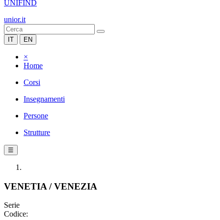
UNIFIND
unior.it
IT
EN
×
Home
Corsi
Insegnamenti
Persone
Strutture
☰
VENETIA / VENEZIA
Serie
Codice: