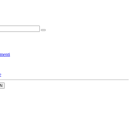
menti
e
N