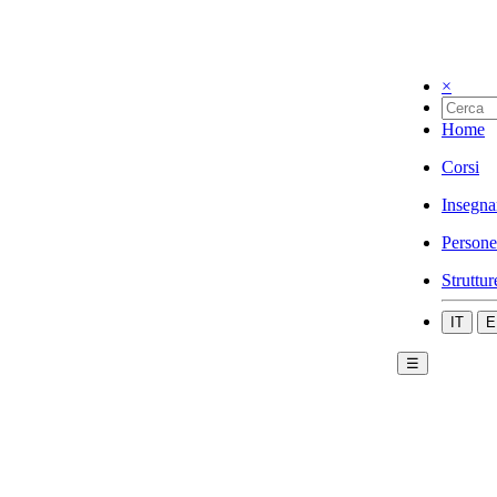
×
Home
Corsi
Insegna
Persone
Struttur
IT
E
☰