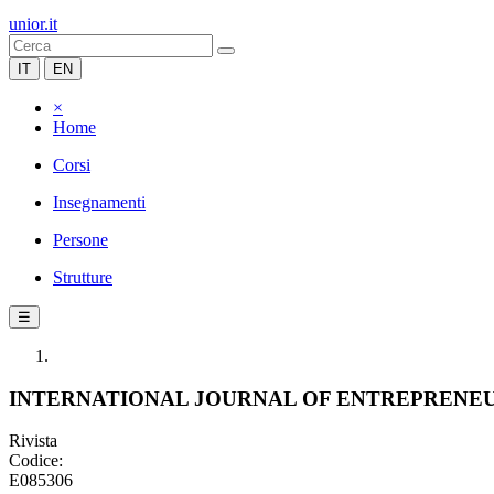
unior.it
IT
EN
×
Home
Corsi
Insegnamenti
Persone
Strutture
☰
INTERNATIONAL JOURNAL OF ENTREPRENE
Rivista
Codice:
E085306