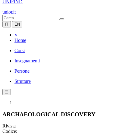
UNIFIND
unior.it
IT
EN
×
Home
Corsi
Insegnamenti
Persone
Strutture
☰
ARCHAEOLOGICAL DISCOVERY
Rivista
Codice: