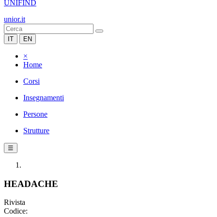
UNIFIND
unior.it
IT
EN
×
Home
Corsi
Insegnamenti
Persone
Strutture
☰
HEADACHE
Rivista
Codice: