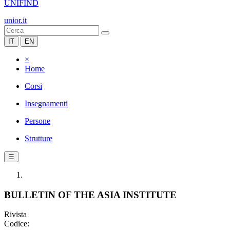
UNIFIND
unior.it
IT
EN
×
Home
Corsi
Insegnamenti
Persone
Strutture
☰
BULLETIN OF THE ASIA INSTITUTE
Rivista
Codice: