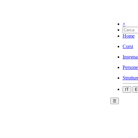
×
Home
Corsi
Insegna
Persone
Struttur
IT
E
☰