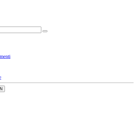
menti
e
N