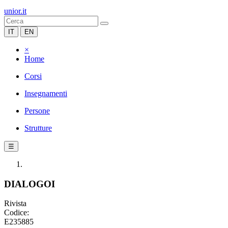
unior.it
IT
EN
×
Home
Corsi
Insegnamenti
Persone
Strutture
☰
DIALOGOI
Rivista
Codice:
E235885