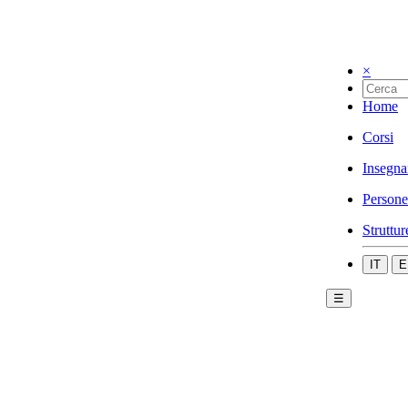
×
Home
Corsi
Insegna
Persone
Struttur
IT
E
☰