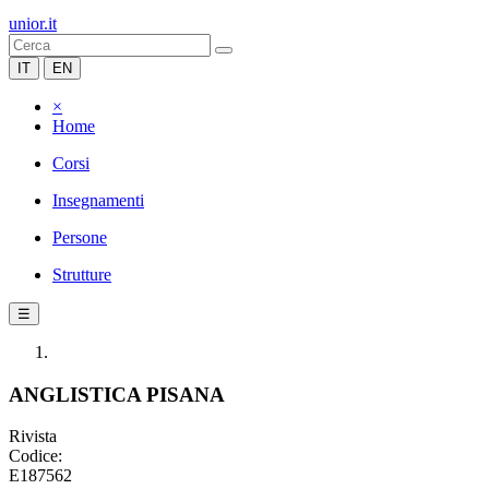
unior.it
IT
EN
×
Home
Corsi
Insegnamenti
Persone
Strutture
☰
ANGLISTICA PISANA
Rivista
Codice:
E187562