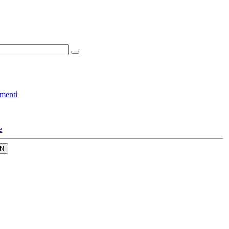
menti
e
N