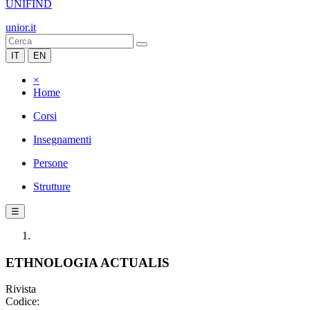
UNIFIND
unior.it
IT
EN
×
Home
Corsi
Insegnamenti
Persone
Strutture
☰
ETHNOLOGIA ACTUALIS
Rivista
Codice: