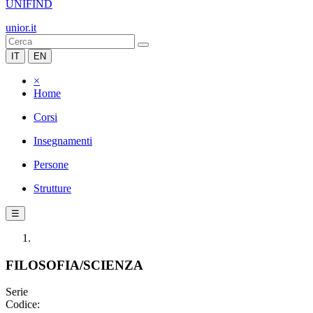
UNIFIND
unior.it
IT
EN
×
Home
Corsi
Insegnamenti
Persone
Strutture
☰
FILOSOFIA/SCIENZA
Serie
Codice: