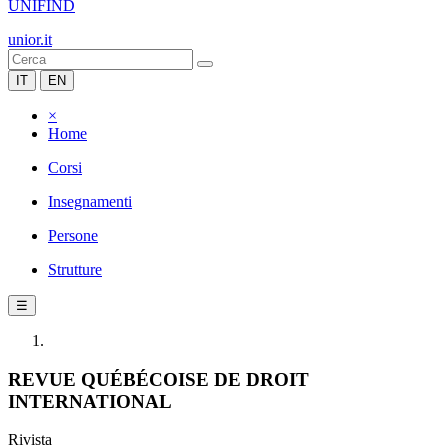
UNIFIND
unior.it
IT
EN
×
Home
Corsi
Insegnamenti
Persone
Strutture
☰
REVUE QUÉBÉCOISE DE DROIT
INTERNATIONAL
Rivista