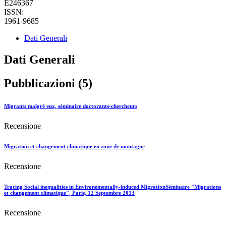
E246367
ISSN:
1961-9685
Dati Generali
Dati Generali
Pubblicazioni (5)
Migrants malgré eux, séminaire doctorants-chercheurs
Recensione
Migration et changement climatique en zone de montagne
Recensione
Tracing Social inequalities in Environementally-induced MigrationSéminaire "Migrations
et changement climatique", Paris, 12 Septembre 2013
Recensione