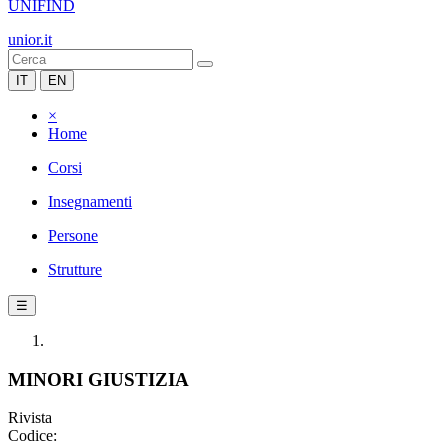
UNIFIND
unior.it
IT
EN
×
Home
Corsi
Insegnamenti
Persone
Strutture
☰
MINORI GIUSTIZIA
Rivista
Codice: