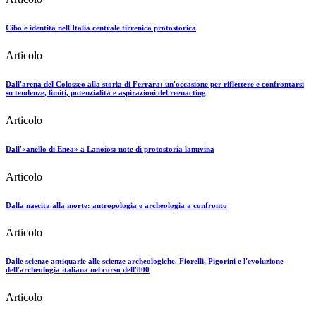
Cibo e identità nell'Italia centrale tirrenica protostorica
Articolo
Dall'arena del Colosseo alla storia di Ferrara: un'occasione per riflettere e confrontarsi
su tendenze, limiti, potenzialità e aspirazioni del reenacting
Articolo
Dall'«anello di Enea» a Lanoios: note di protostoria lanuvina
Articolo
Dalla nascita alla morte: antropologia e archeologia a confronto
Articolo
Dalle scienze antiquarie alle scienze archeologiche. Fiorelli, Pigorini e l'evoluzione
dell'archeologia italiana nel corso dell'800
Articolo