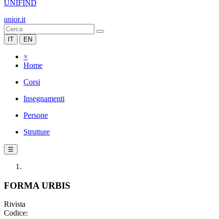
UNIFIND
unior.it
IT
EN
×
Home
Corsi
Insegnamenti
Persone
Strutture
☰
FORMA URBIS
Rivista
Codice: