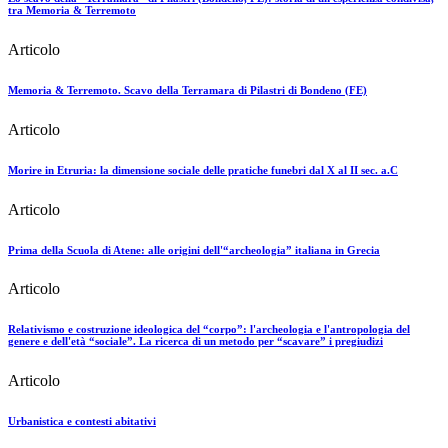
tra Memoria & Terremoto
Articolo
Memoria & Terremoto. Scavo della Terramara di Pilastri di Bondeno (FE)
Articolo
Morire in Etruria: la dimensione sociale delle pratiche funebri dal X al II sec. a.C
Articolo
Prima della Scuola di Atene: alle origini dell'“archeologia” italiana in Grecia
Articolo
Relativismo e costruzione ideologica del “corpo”: l'archeologia e l'antropologia del
genere e dell'età “sociale”. La ricerca di un metodo per “scavare” i pregiudizi
Articolo
Urbanistica e contesti abitativi