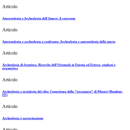
Articolo
Antropologia e Archeologia dell'Amore: il convegno
Articolo
Antropologia e archeologia a confronto: Archeologia e antropologia della morte
Articolo
Archeologia di frontiera. Ricerche dell’Orientale in Etiopia ed Eritrea, risultati e
prospettive
Articolo
Archeologia e sociologia del cibo: l'esperienza della “terramara” di Pilastri (Bondeno-
FE)
Articolo
Archeologia è partecipazione
Articolo