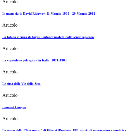
Articolo
In memoria di David Ridgway. 11 Maggio 1938 - 20 Maggio 2012
Articolo
La fabula etrusca di Tages: l'infante profeta dalla senile sapienza
Articolo
La «questione pelasgica» in Italia: 1871-1903
Articolo
Le città delle Vie della Seta
Articolo
Limes et Campus
Articolo
Lo scavo della “Terramara” di Pilastri (Bondeno, FE): storia di un'esperienza condivisa,