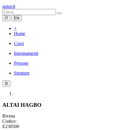
unior.it
IT
EN
×
Home
Corsi
Insegnamenti
Persone
Strutture
☰
ALTAI HAGBO
Rivista
Codice:
E230500