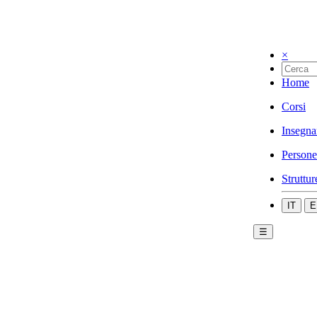
×
Home
Corsi
Insegna
Persone
Struttur
IT
E
☰