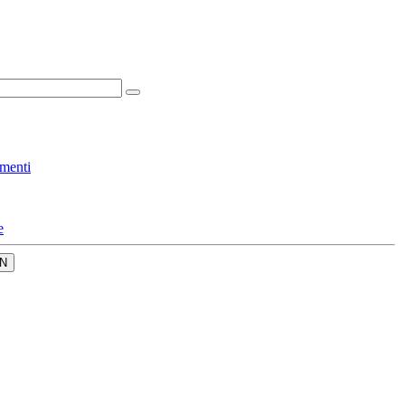
menti
e
N