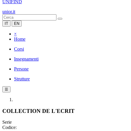
UNIFIND
unior.it
IT
EN
×
Home
Corsi
Insegnamenti
Persone
Strutture
☰
COLLECTION DE L'ECRIT
Serie
Codice: