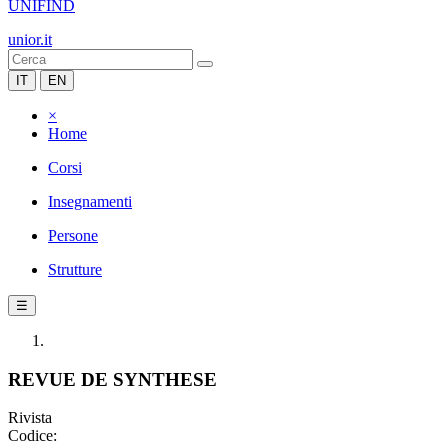
UNIFIND
unior.it
IT
EN
×
Home
Corsi
Insegnamenti
Persone
Strutture
☰
REVUE DE SYNTHESE
Rivista
Codice: