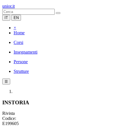
unior.it
IT
EN
×
Home
Corsi
Insegnamenti
Persone
Strutture
☰
INSTORIA
Rivista
Codice:
E199605