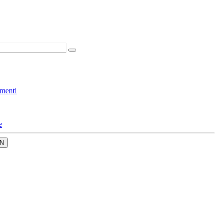
menti
e
N