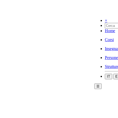
×
Home
Corsi
Insegna
Persone
Struttur
IT
E
☰