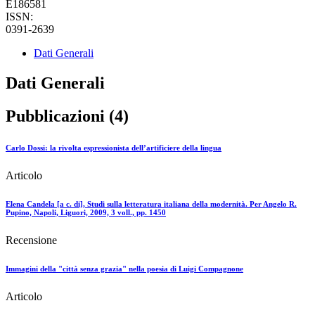
E186581
ISSN:
0391-2639
Dati Generali
Dati Generali
Pubblicazioni (4)
Carlo Dossi: la rivolta espressionista dell’artificiere della lingua
Articolo
Elena Candela [a c. di], Studi sulla letteratura italiana della modernità. Per Angelo R.
Pupino, Napoli, Liguori, 2009, 3 voll., pp. 1450
Recensione
Immagini della "città senza grazia" nella poesia di Luigi Compagnone
Articolo