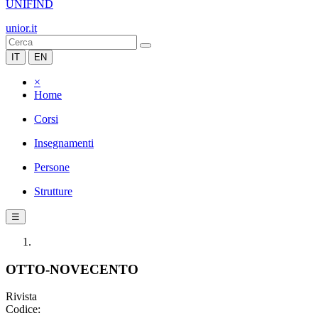
UNIFIND
unior.it
IT
EN
×
Home
Corsi
Insegnamenti
Persone
Strutture
☰
OTTO-NOVECENTO
Rivista
Codice: