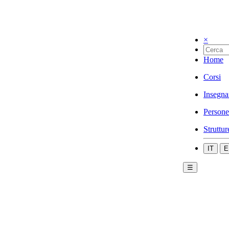
×
Home
Corsi
Insegna
Persone
Struttur
IT
E
☰