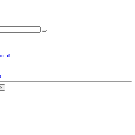
menti
e
N