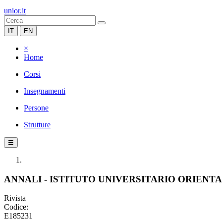
unior.it
IT
EN
×
Home
Corsi
Insegnamenti
Persone
Strutture
☰
ANNALI - ISTITUTO UNIVERSITARIO ORIENT
Rivista
Codice:
E185231