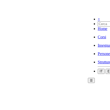
×
Home
Corsi
Insegna
Persone
Struttur
IT
E
☰