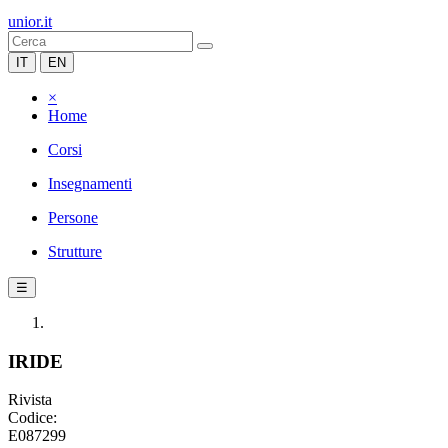
unior.it
IT
EN
×
Home
Corsi
Insegnamenti
Persone
Strutture
☰
IRIDE
Rivista
Codice:
E087299