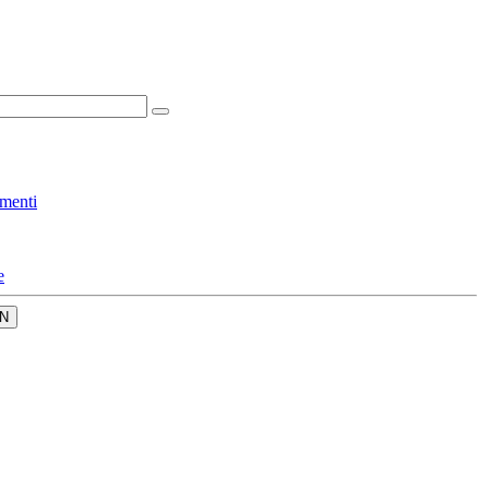
menti
e
N