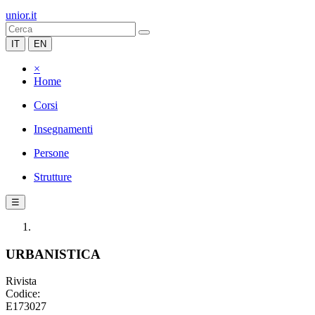
unior.it
IT
EN
×
Home
Corsi
Insegnamenti
Persone
Strutture
☰
URBANISTICA
Rivista
Codice:
E173027