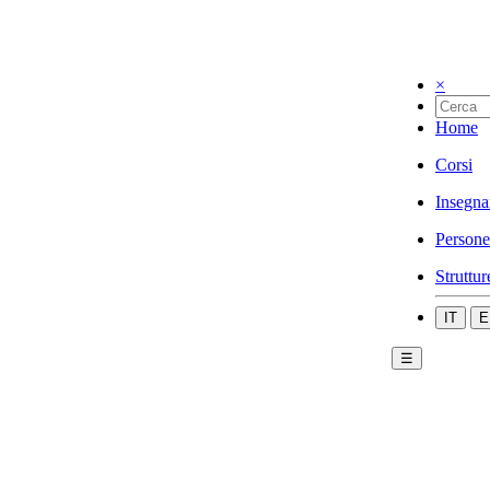
×
Home
Corsi
Insegna
Persone
Struttur
IT
E
☰