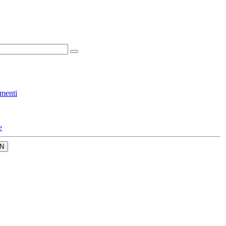
menti
e
N