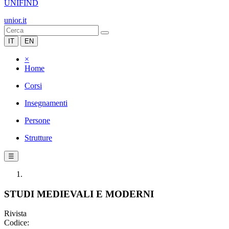
UNIFIND
unior.it
IT
EN
×
Home
Corsi
Insegnamenti
Persone
Strutture
☰
STUDI MEDIEVALI E MODERNI
Rivista
Codice: