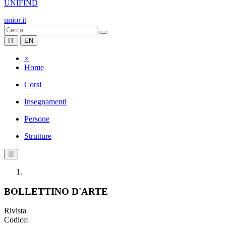
UNIFIND
unior.it
IT
EN
×
Home
Corsi
Insegnamenti
Persone
Strutture
☰
BOLLETTINO D'ARTE
Rivista
Codice: