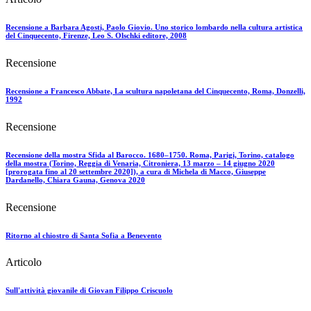
Recensione a Barbara Agosti, Paolo Giovio. Uno storico lombardo nella cultura artistica
del Cinquecento, Firenze, Leo S. Olschki editore, 2008
Recensione
Recensione a Francesco Abbate, La scultura napoletana del Cinquecento, Roma, Donzelli,
1992
Recensione
Recensione della mostra Sfida al Barocco. 1680–1750. Roma, Parigi, Torino, catalogo
della mostra (Torino, Reggia di Venaria, Citroniera, 13 marzo – 14 giugno 2020
[prorogata fino al 20 settembre 2020]), a cura di Michela di Macco, Giuseppe
Dardanello, Chiara Gauna, Genova 2020
Recensione
Ritorno al chiostro di Santa Sofia a Benevento
Articolo
Sull'attività giovanile di Giovan Filippo Criscuolo