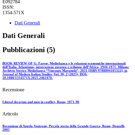
E092784
ISSN:
1354-571X
Dati Generali
Dati Generali
Pubblicazioni (5)
BOOK REVIEW OF G. Farese, Mediobanca e le relazioni economiche internazionali
dell’Italia. Atlantismo, integrazione europea e sviluppo dell’Africa, 1944-1971. Milano:
Archivio Storico Mediobanca “Vincenzo Maranghi”, 2021 [ISBN 9788894105322], in
Journal of Modern Italian Studies, Vol. 30, 2 (2025), DOI:
10.1080/1354571X.2025.2462470.
Recensione
Liberal decorum and men in conflict, Rome, 1871-90
Articolo
Recensione di Angelo Ventrone, Piccola storia della Grande Guerra, Rome, Donzelli,
2005