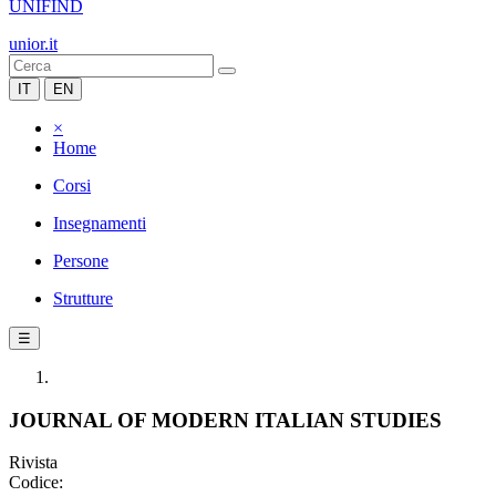
UNIFIND
unior.it
IT
EN
×
Home
Corsi
Insegnamenti
Persone
Strutture
☰
JOURNAL OF MODERN ITALIAN STUDIES
Rivista
Codice: