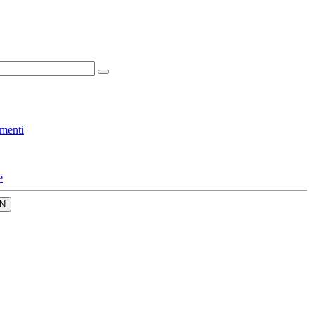
menti
e
N