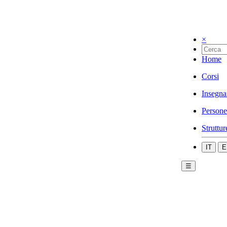
×
Home
Corsi
Insegna
Persone
Struttur
IT
E
☰