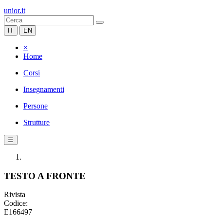
unior.it
IT
EN
×
Home
Corsi
Insegnamenti
Persone
Strutture
☰
TESTO A FRONTE
Rivista
Codice:
E166497