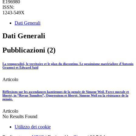
E196980
ISSN:
1243-549X
Dati Generali
Dati Generali
Pubblicazioni (2)
La temporalité, le territoire et le plan du discontinu. Le pessimisme matérialiste d'Antonio
Gramsci et Edward Said
Articolo
Réflexions sur les ascendances kantiennes de la pensée de Simone Weil. Force morale et
liberté, in “Revue Tumultes”, Oppressions et liberté. Simone Weil ou la résistance de la
pensée.
Articolo
No Results Found
Utilizzo dei cookie