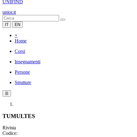
UNIFIND
unior.it
IT
EN
×
Home
Corsi
Insegnamenti
Persone
Strutture
☰
TUMULTES
Rivista
Codice: