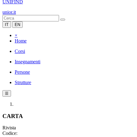
UNIFIND
unior.it
IT
EN
×
Home
Corsi
Insegnamenti
Persone
Strutture
☰
CARTA
Rivista
Codice: