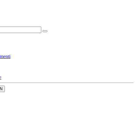
menti
e
N