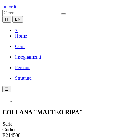
unior.it
IT
EN
×
Home
Corsi
Insegnamenti
Persone
Strutture
☰
COLLANA "MATTEO RIPA"
Serie
Codice:
E214508