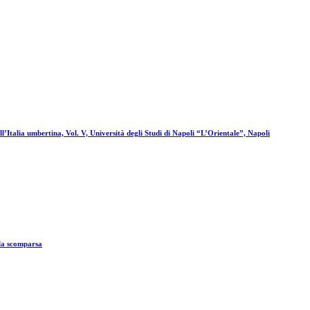
’Italia umbertina, Vol. V, Università degli Studi di Napoli “L’Orientale”, Napoli
lla scomparsa