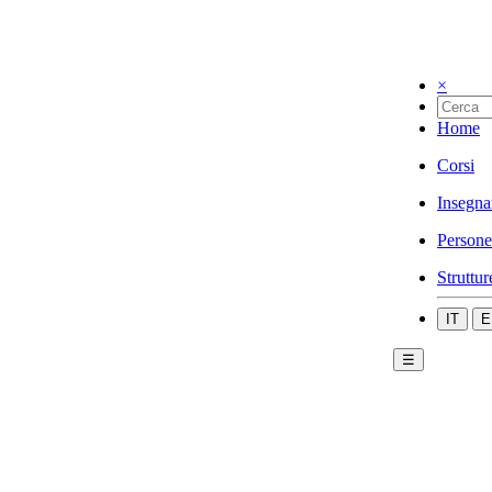
×
Home
Corsi
Insegna
Persone
Struttur
IT
E
☰