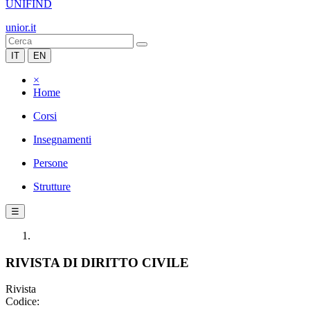
UNIFIND
unior.it
IT
EN
×
Home
Corsi
Insegnamenti
Persone
Strutture
☰
RIVISTA DI DIRITTO CIVILE
Rivista
Codice: