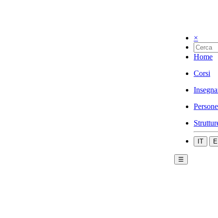
×
Home
Corsi
Insegna
Persone
Struttur
IT
E
☰