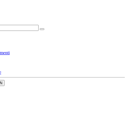
menti
e
N