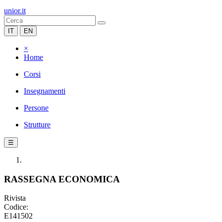
unior.it
IT
EN
×
Home
Corsi
Insegnamenti
Persone
Strutture
☰
RASSEGNA ECONOMICA
Rivista
Codice:
E141502