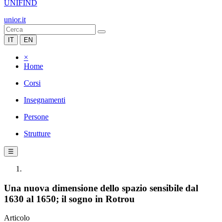
UNIFIND
unior.it
IT
EN
×
Home
Corsi
Insegnamenti
Persone
Strutture
☰
Una nuova dimensione dello spazio sensibile dal
1630 al 1650; il sogno in Rotrou
Articolo