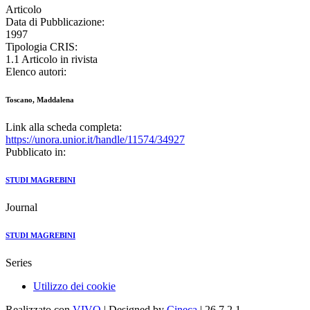
Articolo
Data di Pubblicazione:
1997
Tipologia CRIS:
1.1 Articolo in rivista
Elenco autori:
Toscano, Maddalena
Link alla scheda completa:
https://unora.unior.it/handle/11574/34927
Pubblicato in:
STUDI MAGREBINI
Journal
STUDI MAGREBINI
Series
Utilizzo dei cookie
Realizzato con
VIVO
| Designed by
Cineca
| 26.7.2.1