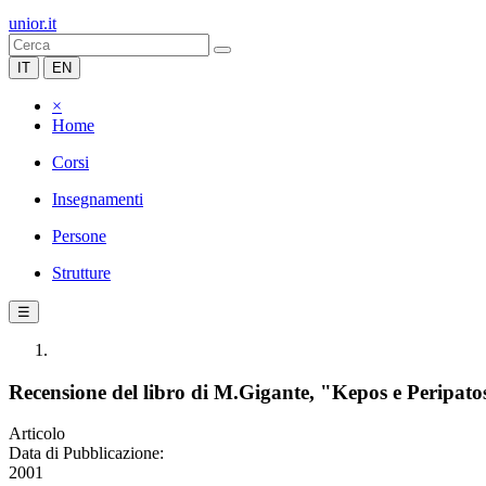
unior.it
IT
EN
×
Home
Corsi
Insegnamenti
Persone
Strutture
☰
Recensione del libro di M.Gigante, "Kepos e Peripatos.
Articolo
Data di Pubblicazione:
2001