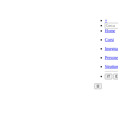
×
Home
Corsi
Insegna
Persone
Struttur
IT
E
☰