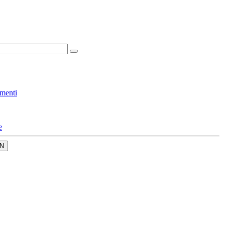
menti
e
N