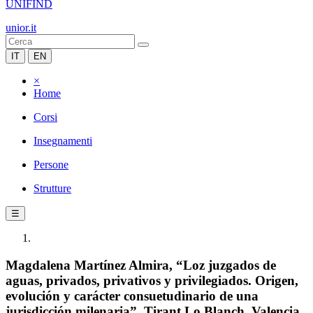
UNIFIND
unior.it
IT
EN
×
Home
Corsi
Insegnamenti
Persone
Strutture
☰
Magdalena Martínez Almira, “Loz juzgados de
aguas, privados, privativos y privilegiados. Origen,
evolución y carácter consuetudinario de una
jurisdicción milenaria”, Tirant Lo Blanch, Valencia,