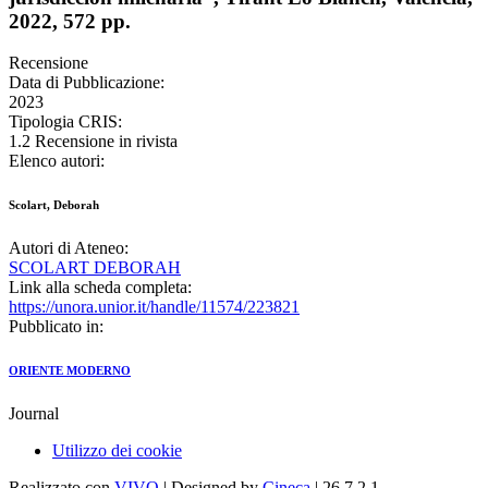
2022, 572 pp.
Recensione
Data di Pubblicazione:
2023
Tipologia CRIS:
1.2 Recensione in rivista
Elenco autori:
Scolart, Deborah
Autori di Ateneo:
SCOLART DEBORAH
Link alla scheda completa:
https://unora.unior.it/handle/11574/223821
Pubblicato in:
ORIENTE MODERNO
Journal
Utilizzo dei cookie
Realizzato con
VIVO
| Designed by
Cineca
| 26.7.2.1