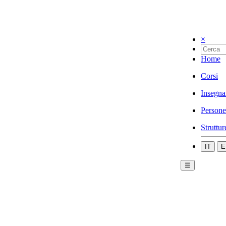
×
Home
Corsi
Insegna
Persone
Struttur
IT
E
☰