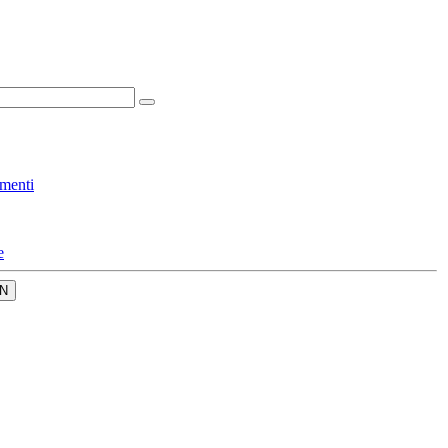
menti
e
N