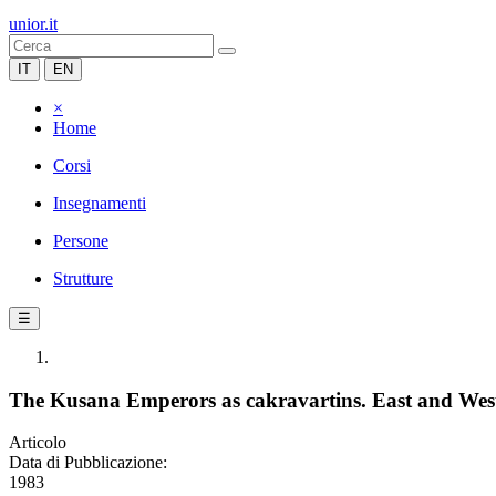
unior.it
IT
EN
×
Home
Corsi
Insegnamenti
Persone
Strutture
☰
The Kusana Emperors as cakravartins. East and Wes
Articolo
Data di Pubblicazione:
1983