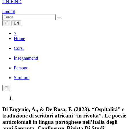
UNIFIND
unior.it
IT
EN
×
Home
Corsi
Insegnamenti
Persone
Strutture
☰
Di Eugenio, A., & De Rosa, F. (2023). “Ospitalità” e
traduzione di scrittori africani “in rivolta”. Le poesie
anticoloniali in lingua portoghese nell’Italia degli
anni Sessanta. Confluenze. Rivista Di Studi