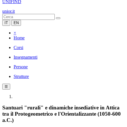
UNIFIND
unior.it
IT
EN
×
Home
Corsi
Insegnamenti
Persone
Strutture
☰
Santuari "rurali" e dinamiche insediative in Attica
tra il Protogeometrico e l'Orientalizzante (1050-600
a.C.)