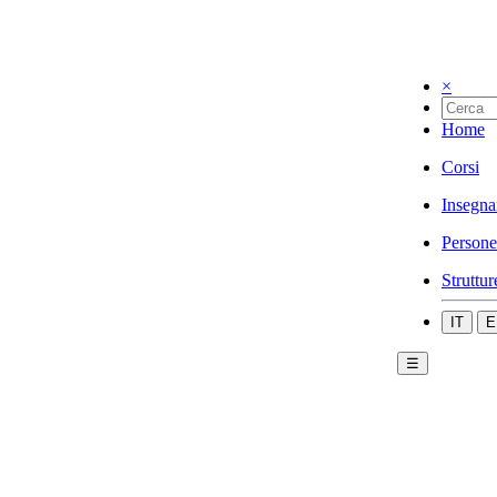
×
Home
Corsi
Insegna
Persone
Struttur
IT
E
☰