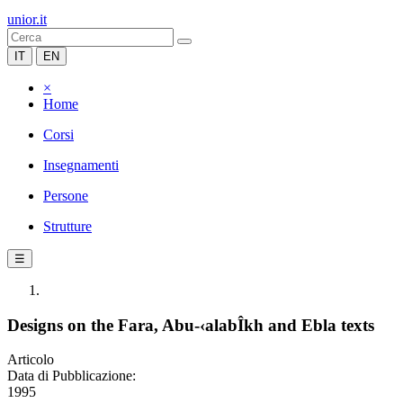
unior.it
IT
EN
×
Home
Corsi
Insegnamenti
Persone
Strutture
☰
Designs on the Fara, Abu-‹alabÎkh and Ebla texts
Articolo
Data di Pubblicazione:
1995