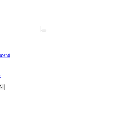
menti
e
N