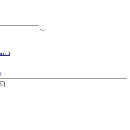
menti
e
N