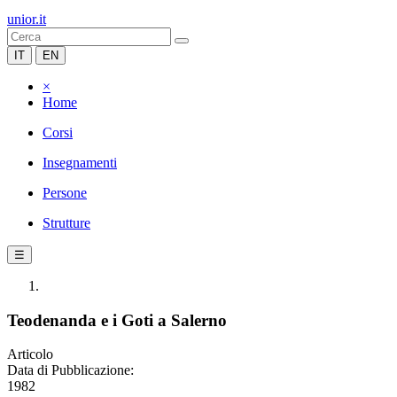
unior.it
IT
EN
×
Home
Corsi
Insegnamenti
Persone
Strutture
☰
Teodenanda e i Goti a Salerno
Articolo
Data di Pubblicazione:
1982