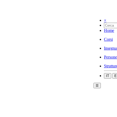
×
Home
Corsi
Insegna
Persone
Struttur
IT
E
☰