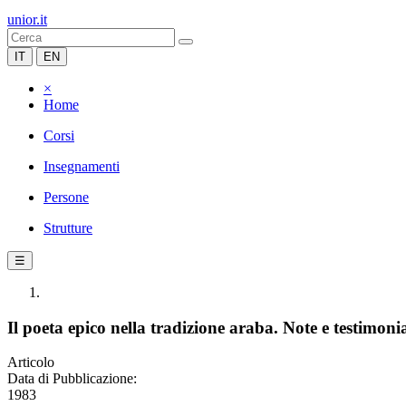
unior.it
IT
EN
×
Home
Corsi
Insegnamenti
Persone
Strutture
☰
Il poeta epico nella tradizione araba. Note e testimoni
Articolo
Data di Pubblicazione:
1983