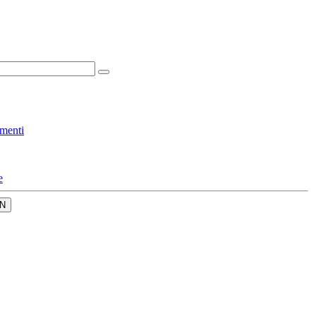
menti
e
N