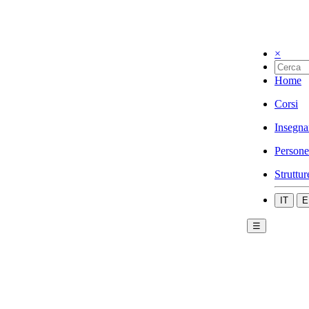
×
Home
Corsi
Insegna
Persone
Struttur
IT
E
☰