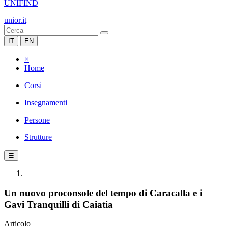
UNIFIND
unior.it
IT
EN
×
Home
Corsi
Insegnamenti
Persone
Strutture
☰
Un nuovo proconsole del tempo di Caracalla e i
Gavi Tranquilli di Caiatia
Articolo