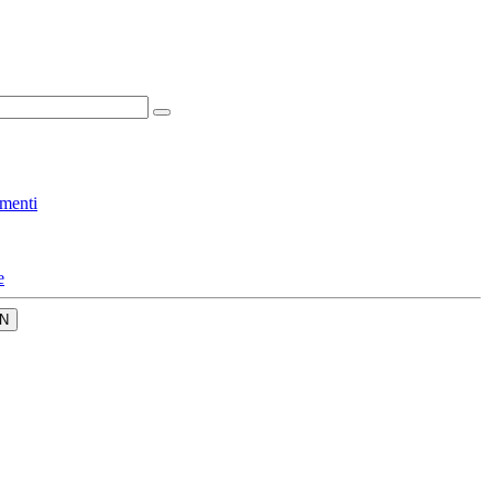
menti
e
N