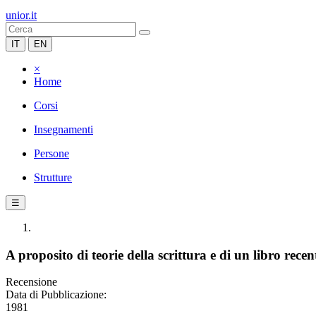
unior.it
IT
EN
×
Home
Corsi
Insegnamenti
Persone
Strutture
☰
A proposito di teorie della scrittura e di un libro rec
Recensione
Data di Pubblicazione:
1981