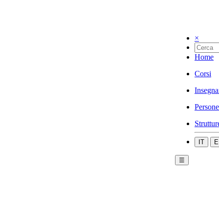
×
Home
Corsi
Insegna
Persone
Struttur
IT
E
☰