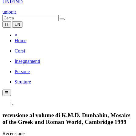
UNIFIND
unior.it
IT
EN
×
Home
Corsi
Insegnamenti
Persone
Strutture
☰
recensione al volume di K.M.D. Dunbabin, Mosaics
of the Greek and Roman World, Cambridge 1999
Recensione