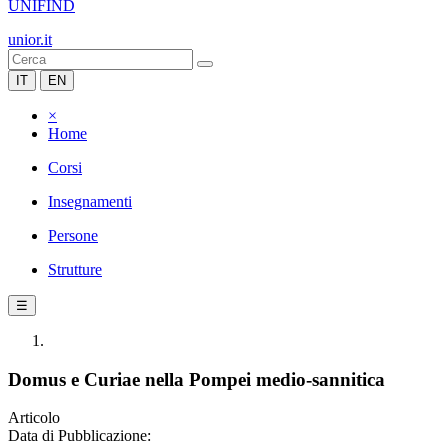
UNIFIND
unior.it
IT
EN
×
Home
Corsi
Insegnamenti
Persone
Strutture
☰
Domus e Curiae nella Pompei medio-sannitica
Articolo
Data di Pubblicazione: