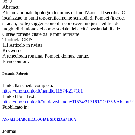
2022
Abstract:
Alcune anomale tipologie di domus di fine IV-metà II secolo a.C.
localizzate in punti topograficamente sensibili di Pompei (incroci
stradali, porte) suggeriscono di riconoscere in questi edifici dei
luoghi di riunione del corpo sociale della città, assimilabili alle
Curiae romane citate dalle fonti letterarie.
Tipologia CRIS:
1.1 Articolo in rivista
Keywords:
A rcheologia romana, Pompei, domus, curiae.
Elenco autori:
Pesando, Fabrizio
Link alla scheda completa:
https://unora.unior.it/handle/11574/217181
Link al Full Text:
https://unora.unior.it//retrieve/handle/11574/217181/129753/Ab
Pubblicato in:
ANNALI DI ARCHEOLOGIA E STORIA ANTICA
Journal