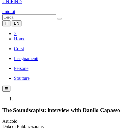
UNIFIND
unior.it
IT
EN
×
Home
Corsi
Insegnamenti
Persone
Strutture
☰
The Soundscapist: interview with Danilo Capasso
Articolo
Data di Pubblicazione: