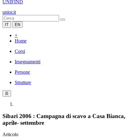
UNIFIND
unior.it
IT
EN
×
Home
Corsi
Insegnamenti
Persone
Strutture
☰
Sibari 2006 : Campagna di scavo a Casa Bianca,
aprile- settembre
Articolo