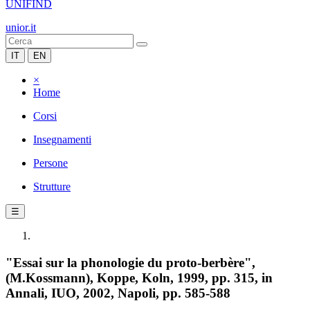
UNIFIND
unior.it
IT
EN
×
Home
Corsi
Insegnamenti
Persone
Strutture
☰
"Essai sur la phonologie du proto-berbère",
(M.Kossmann), Koppe, Koln, 1999, pp. 315, in
Annali, IUO, 2002, Napoli, pp. 585-588