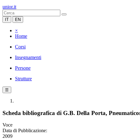
unior.it
IT
EN
×
Home
Corsi
Insegnamenti
Persone
Strutture
☰
Scheda bibliografica di G.B. Della Porta, Pneumaticor
Voce
Data di Pubblicazione:
2009