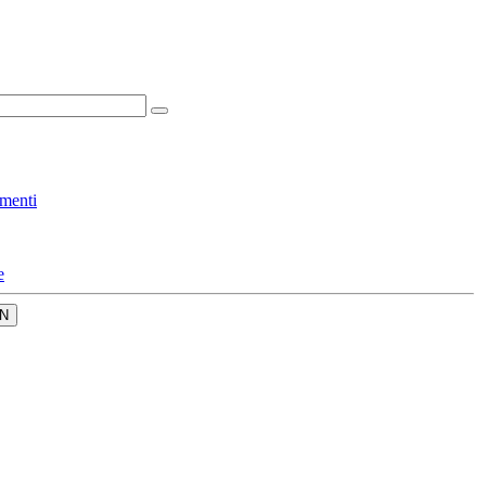
menti
e
N