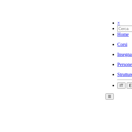
×
Home
Corsi
Insegna
Persone
Struttur
IT
E
☰